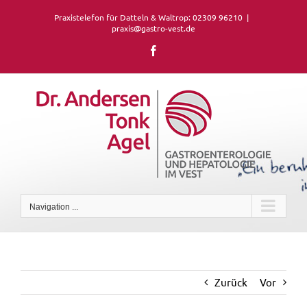
Skip
Praxistelefon für Datteln & Waltrop: 02309 96210
|
to
praxis@gastro-vest.de
content
Facebook
Navigation ...
Zurück
Vor