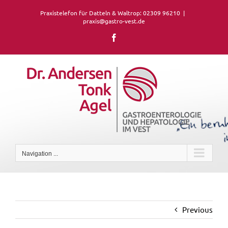
Skip
Praxistelefon für Datteln & Waltrop: 02309 96210
|
to
praxis@gastro-vest.de
content
Facebook
Navigation ...
Previous